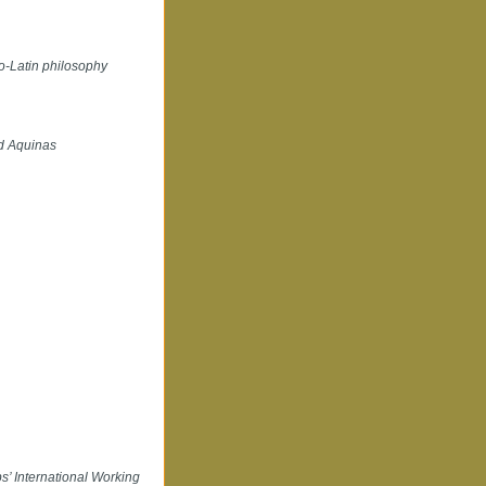
o-Latin philosophy
nd Aquinas
s’ International Working