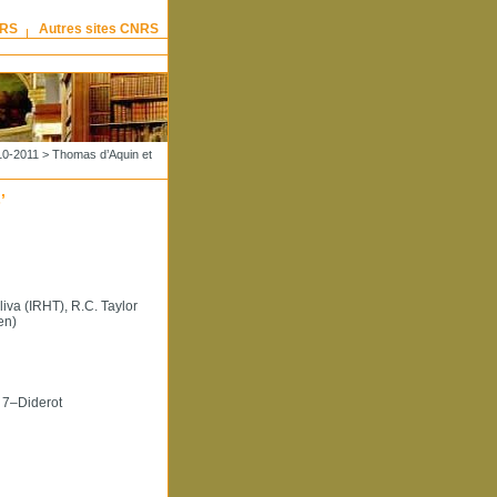
NRS
Autres sites CNRS
10-2011
> Thomas d’Aquin et
’
va (IRHT), R.C. Taylor
en)
 7–Diderot