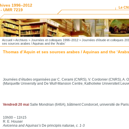
hives 1996–2012
Le C
 - UMR 7219
Accueil
>
Archives
>
Journées et colloques 1996–2012
>
Journées d’étude et colloques 20
ses sources arabes / Aquinas and the ‘Arabs’
Thomas d’Aquin et ses sources arabes / Aquinas and the ‘Arabs
Journées d’études organisées par C. Cerami (CNRS), V. Cordonier (CNRS), A. Oli
(Marquette University and De Wulf-Mansion Centre, Katholieke Universiteit Leuv
Vendredi 20 mai
Salle Mondrian (646A), bâtiment Condorcet, université de Paris
10h00 – 11h15
R. E. Houser
Avicenna and Aquinas’s
De principiis naturae
, c. 1-3