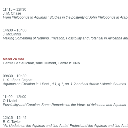
11h15 – 12h30
J. M. Chase
From Philoponus to Aquinas : Studies in the posterity of John Philoponus in Arab
14h30 – 16h00
J. McGinnis
Making Something of Nothing. Privation, Possibility and Potential in Avicenna a
Mardi 24 mai
Centre Le Saulchoir, salle Dumont, Centre ISTINA
09h30 – 10h30
L. X. López-Farjeat
Aquinas on Creation in
II Sent.
, d 1, q 1, art. 1-2 and his Arabic / Islamic Sources
11h00 – 12h00
O. Lizzini
Possibility and Creation. Some Remarks on the Views of Avicenna and Aquinas
12h15 – 12h45
R. C. Taylor
"An Update on the Aquinas and ’the Arabs’ Project and the Aquinas and ’the Arab