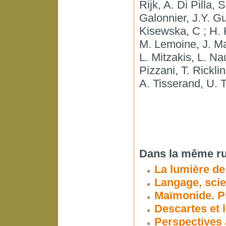
Rijk, A. Di Pilla,
Galonnier, J.Y. Gu
Kisewska, C ; H.
M. Lemoine, J. Ma
L. Mitzakis, L. Na
Pizzani, T. Rickli
A. Tisserand, U. To
Dans la même ru
La lumière de 
Langage, scie
Maïmonide. Ph
Descartes et 
Perspectives 