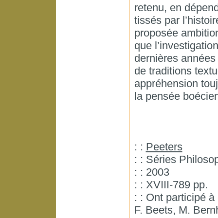
retenu, en dépend
tissés par l’histoi
proposée ambitio
que l’investigatio
dernières années 
de traditions text
appréhension toujo
la pensée boécie
: :
Peeters
: : Séries Philos
: : 2003
: : XVIII-789 pp.
: : Ont participé 
F. Beets, M. Bern