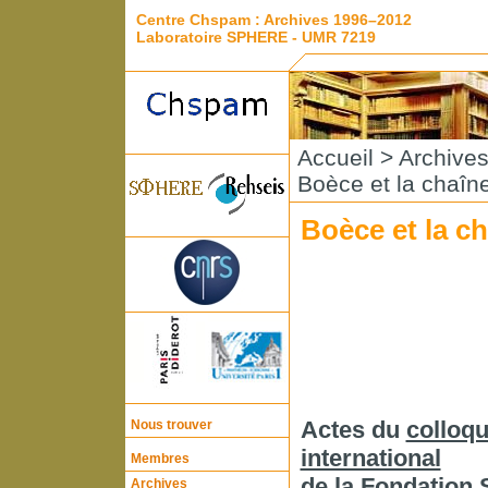
Centre Chspam : Archives 1996–2012
Laboratoire SPHERE - UMR 7219
Accueil
>
Archive
Boèce et la chaîn
Boèce et la c
Actes du
colloq
Nous trouver
international
Membres
de la Fondation 
Archives